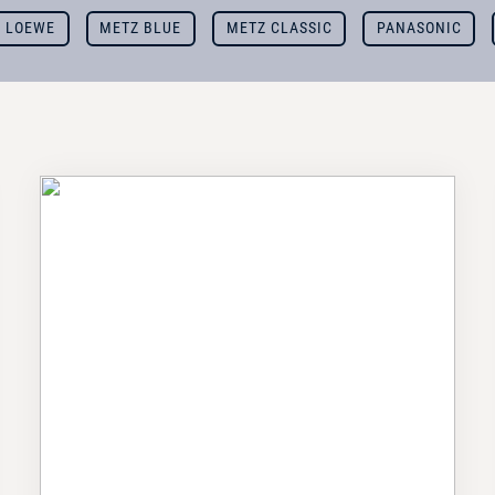
LOEWE
METZ BLUE
METZ CLASSIC
PANASONIC