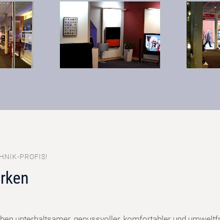
HNIK-PROFIS!
rken
ben unterhaltsamer, genussvoller, komfortabler und umweltf