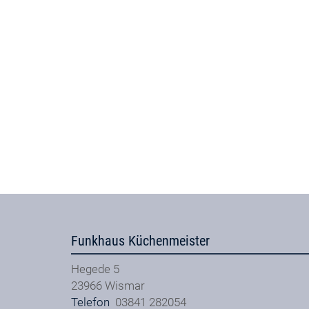
Funkhaus Küchenmeister
Hegede 5
23966
Wismar
Telefon
03841 282054