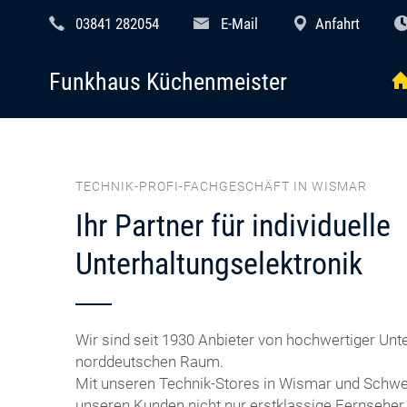
03841 282054
E-Mail
Anfahrt
Funkhaus Küchenmeister
TECHNIK-PROFI-FACHGESCHÄFT IN WISMAR
Ihr Partner für individuelle
Unterhaltungselektronik
Wir sind seit 1930 Anbieter von hochwertiger Unt
norddeutschen Raum.
Mit unseren Technik-Stores in Wismar und Schwer
unseren Kunden nicht nur erstklassige Fernseher, 