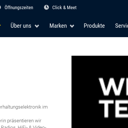
Öffnungszeiten
Click & Meet
Über uns
Marken
Produkte
Servi
erhaltungselektronik im
in präsentieren wir
Radios, HiFi- & Video-