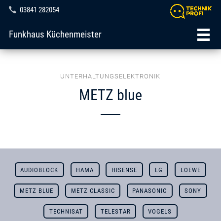
03841 282054
Funkhaus Küchenmeister
UNTERHALTUNGSELEKTRONIK
METZ blue
AUDIOBLOCK
HAMA
HISENSE
LG
LOEWE
METZ BLUE
METZ CLASSIC
PANASONIC
SONY
TECHNISAT
TELESTAR
VOGELS