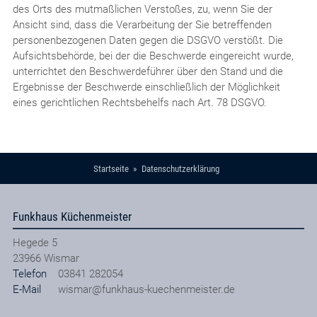
des Orts des mutmaßlichen Verstoßes, zu, wenn Sie der
Ansicht sind, dass die Verarbeitung der Sie betreffenden
personenbezogenen Daten gegen die DSGVO verstößt. Die
Aufsichtsbehörde, bei der die Beschwerde eingereicht wurde,
unterrichtet den Beschwerdeführer über den Stand und die
Ergebnisse der Beschwerde einschließlich der Möglichkeit
eines gerichtlichen Rechtsbehelfs nach Art. 78 DSGVO.
Startseite
Datenschutzerklärung
Funkhaus Küchenmeister
Hegede 5
23966
Wismar
Telefon
03841 282054
E-Mail
wismar@funkhaus-kuechenmeister.de